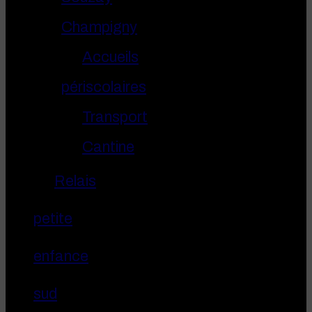
Champigny
Accueils
périscolaires
Transport
Cantine
Relais
petite
enfance
sud