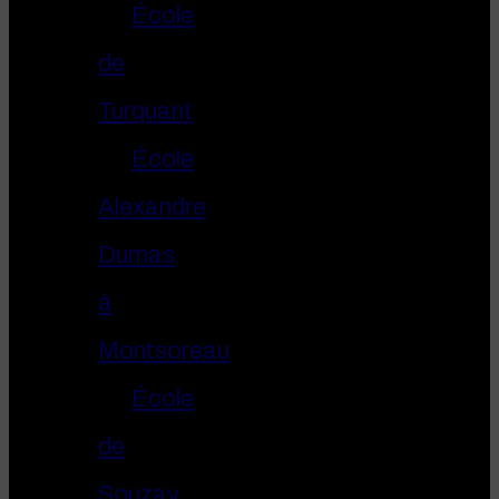
École
de
Turquant
École
Alexandre
Dumas
à
Montsoreau
École
de
Souzay