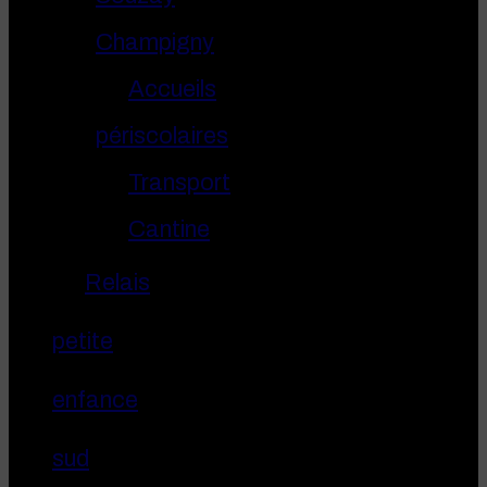
Champigny
Accueils
périscolaires
Transport
Cantine
Relais
petite
enfance
sud