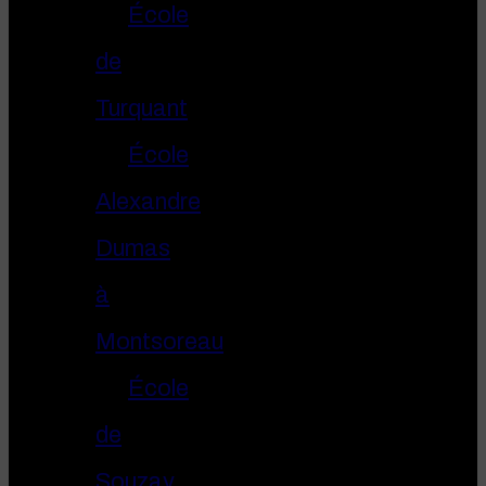
École
de
Turquant
École
Alexandre
Dumas
à
Montsoreau
École
de
Souzay